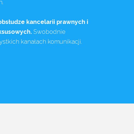
h.
obsłudze kancelarii prawnych i
uksusowych.
Swobodnie
stkich kanałach komunikacji.